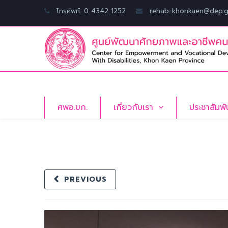
โทรศัพท์: 0 4342 1252
rehab-khonkaen@dep.g
ศพอ.ขก.
เกี่ยวกับเรา
ประชาสัมพั
PREVIOUS