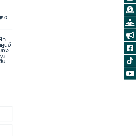
0
ฝึก
ศูนย์
ญของ
ชาญ
ึ้น