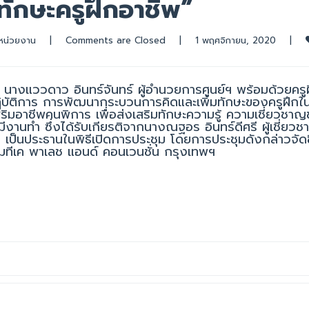
ทักษะครูฝึกอาชีพ”
หน่วยงาน
|
Comments are Closed
|
1 พฤศจิกายน, 2020    
|
 นางแววดาว อินทร์จันทร์ ผู้อำนวยการศูนย์ฯ พร้อมด้วยครู
ปฏิบัติการ การพัฒนากระบวนการคิดและเพิ่มทักษะของครูฝึกใน
ิมอาชีพคนพิการ เพื่อส่งเสริมทักษะความรู้ ความเชี่ยวชา
งานทำ ซึ่งได้รับเกียรติจากนางณฐอร อินทร์ดีศรี ผู้เชี่ยว
ป็นประธานในพิธีเปิดการประชุม โดยการประชุมดังกล่าวจัดข
มทีเค พาเลช แอนด์ คอนเวนชั่น กรุงเทพฯ