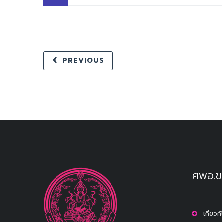
PREVIOUS
ศพอ.ข
เกี่ยว