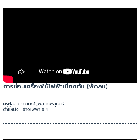
การซ่อมเครื่องใช้ไฟฟ้าเบื้องต้น (พัดลม)
ครูผู้สอน : นายณัฐพล เทพสุคนธ์
ตำแหน่ง : ช่างไฟฟ้า ช.4