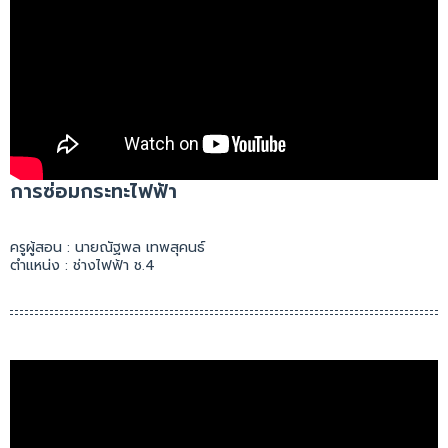
การซ่อมกระทะไฟฟ้า
ครูผู้สอน : นายณัฐพล เทพสุคนธ์
ตำแหน่ง : ช่างไฟฟ้า ช.4