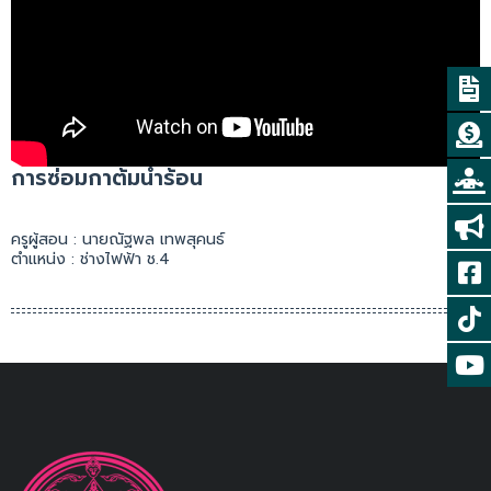
การซ่อมกาต้มน้ำร้อน
ครูผู้สอน : นายณัฐพล เทพสุคนธ์
ตำแหน่ง : ช่างไฟฟ้า ช.4