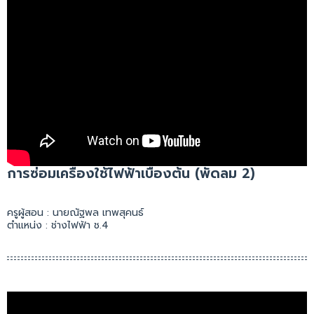
การซ่อมเครื่องใช้ไฟฟ้าเบื้องต้น (พัดลม 2)
ครูผู้สอน : นายณัฐพล เทพสุคนธ์
ตำแหน่ง : ช่างไฟฟ้า ช.4