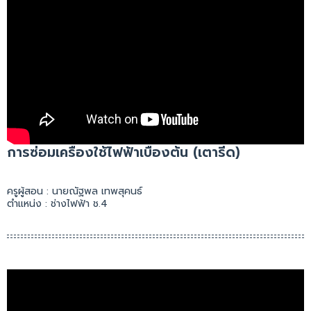
การซ่อมเครื่องใช้ไฟฟ้าเบื้องต้น (เตารีด)
ครูผู้สอน : นายณัฐพล เทพสุคนธ์
ตำแหน่ง : ช่างไฟฟ้า ช.4