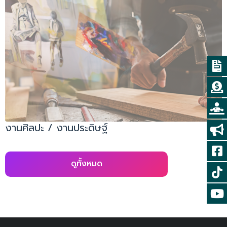
งานศิลปะ / งานประดิษฐ์
ดูทั้งหมด