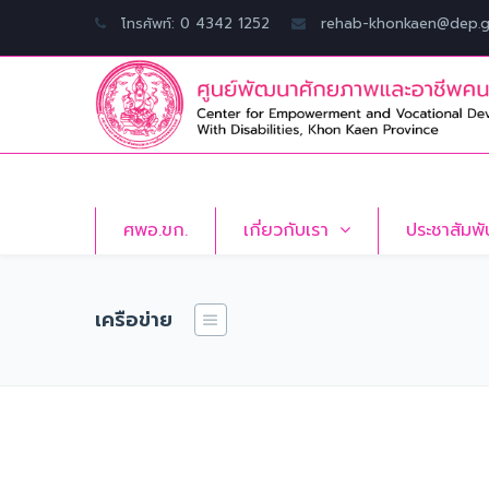
โทรศัพท์: 0 4342 1252
rehab-khonkaen@dep.g
ศพอ.ขก.
เกี่ยวกับเรา
ประชาสัมพั
เครือข่าย