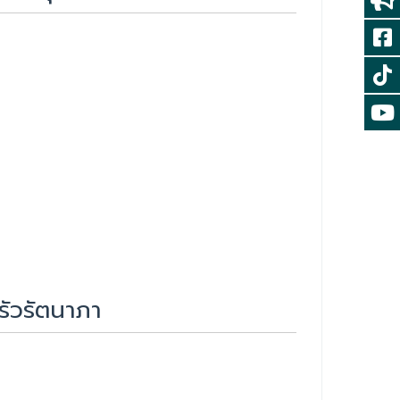
รัวรัตนาภา