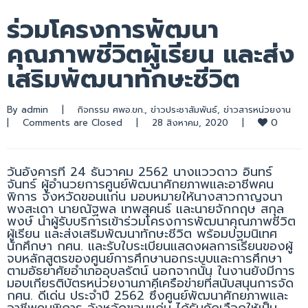
ร่วมโครงการพัฒนา
คุณภาพชีวิตผู้เรียน และส่ง
เสริมพัฒนาทักษะชีวิต
By 
admin
|
กิจกรรม ศพอ.ขก.
, 
ข่าวประชาสัมพันธ์
, 
ข่าวสารหน่วยงาน
0
|
Comments are Closed
|
28 สิงหาคม, 2020    
|
วันอังคารที่ 24 ธันวาคม 2562 นางแววดาว อินทร์
จันทร์ ผู้อำนวยการศูนย์พัฒนาศักยภาพและอาชีพคน
พิการ จังหวัดขอนแก่น มอบหมายให้นางสาวกาญจนา
พงสะเดา นายณัฐพล เทพสุคนธ์ และนายจักกฤษ สกุล
พงษ์ นำผู้รับบริการเข้าร่วมโครงการพัฒนาคุณภาพชีวิต
ผู้เรียน และส่งเสริมพัฒนาทักษะชีวิต พร้อมปฐมนิเทศ
นักศึกษา กศน. และรับใบระเบียนแสดงผลการเรียนของผู้
จบหลักสูตรของศูนย์การศึกษานอกระบบและการศึกษา
ตามอัธยาศัยอำเภออุบลรัตน์ นอกจากนั้น ในงานยังมีการ
มอบเกียรติบัตรหน่วยงานภาคีเครือข่ายที่สนับสนุนการจัด
กศน. ดีเด่น ประจำปี 2562 ซึ่งศูนย์พัฒนาศักยภาพและ
อาชีพคนพิการ จังหวัดขอนแก่น ได้รับคัดเลือกให้เป็น