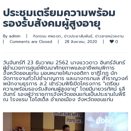
ประชุมเตรียมความพร้อม
รองรับสังคมผู้สูงอายุ
By 
admin
|
กิจกรรม ศพอ.ขก.
, 
ข่าวประชาสัมพันธ์
, 
ข่าวสารหน่วยงาน
0
|
Comments are Closed
|
28 สิงหาคม, 2020    
|
วันจันทร์ที่ 23 ธันวาคม 2562 นางแววดาว อินทร์จันทร์
ผู้อำนวยการศูนย์พัฒนาศักยภาพและอาชีพคนพิการ
จังหวัดขอนแก่น มอบหมายให้นางอติภา ชาฎิโกฏ นัก
จัดการงานทั่วไปชำนาญการ และนางกรกมล สำราญวงศ์
พนักงานธุรการ ส.2 เข้าร่วมพิธีเปิดโครงการ “เตรียม
ความพร้อมรองรับสังคมผู้สูงอายุ” โดยมีนายวรทัศน์ ธุลี
จันทร์ รองผู้ว่าราชการจังหวัดขอนแก่นเป็นประธานในพิธี
ณ โรงแรม ไอโฮเต็ล อำเภอเมือง จังหวัดขอนแก่น