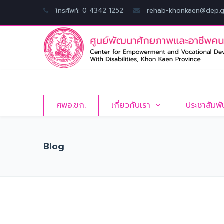
โทรศัพท์: 0 4342 1252
rehab-khonkaen@dep.g
ศพอ.ขก.
เกี่ยวกับเรา
ประชาสัมพั
Blog