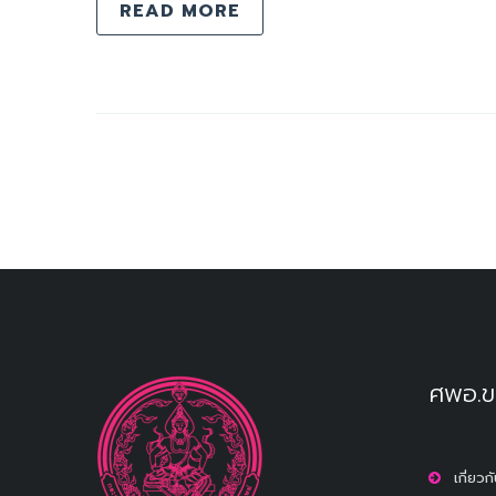
READ MORE
ศพอ.ข
เกี่ยว