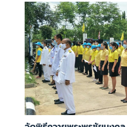
จัดพิธีถวายพระพรชัยมงคล