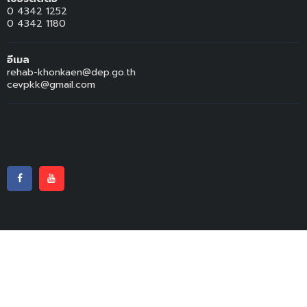
0 4342 1252
0 4342 1180
อีเมล
rehab-khonkaen@dep.go.th
cevpkk@gmail.com
© สงวนลิขสิทธิ์ พ.ศ.2563
ศูนย์พัฒนาศักยภาพและอาชีพคนพิการ