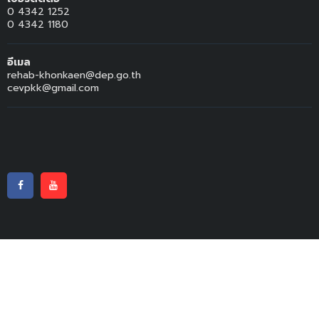
0 4342 1252
0 4342 1180
อีเมล
rehab-khonkaen@dep.go.th
cevpkk@gmail.com
© สงวนลิขสิทธิ์ พ.ศ.2563
ศูนย์พัฒนาศักยภาพและอาชีพคนพิการ