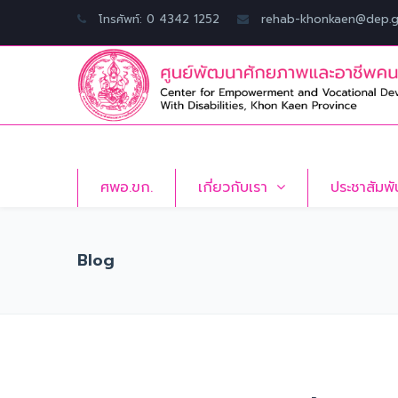
โทรศัพท์: 0 4342 1252
rehab-khonkaen@dep.g
ศพอ.ขก.
เกี่ยวกับเรา
ประชาสัมพั
Blog