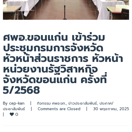
ศพอ.ขอนแก่น เข้าร่วม
ประชุมกรมการจังหวัด
หัวหน้าส่วนราชการ หัวหน้า
หน่วยงานรัฐวิสาหกิจ
จังหวัดขอนแก่น ครั้งที่
5/2568
By 
cep-kan
|
กิจกรรม ศพอ.ขก.
, 
ข่าวประชาสัมพันธ์
, 
ประกาศ/
ประชาสัมพันธ์
|
Comments are Closed
|
30 พฤษภาคม
0
|