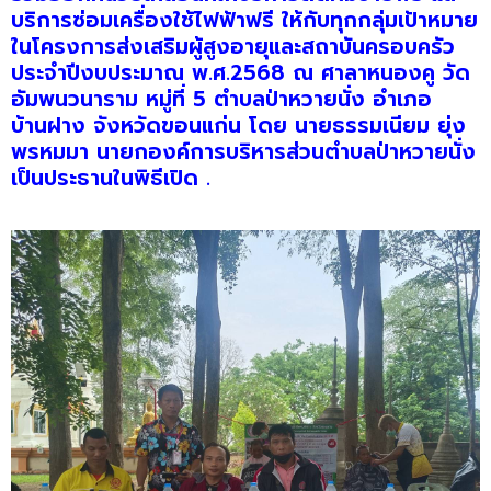
บริการซ่อมเครื่องใช้ไฟฟ้าฟรี ให้กับทุกกลุ่มเป้าหมาย
ในโครงการส่งเสริมผู้สูงอายุและสถาบันครอบครัว
ประจำปีงบประมาณ พ.ศ.2568 ณ ศาลาหนองคู วัด
อัมพนวนาราม หมู่ที่ 5 ตำบลป่าหวายนั่ง อำเภอ
บ้านฝาง จังหวัดขอนแก่น โดย นายธรรมเนียม ยุ่ง
พรหมมา นายกองค์การบริหารส่วนตำบลป่าหวายนั่ง
เป็นประธานในพิธีเปิด .