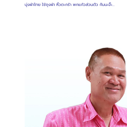
นุ่งผ้าไทย ใช้ถุงผ้า หิ้วตะกร้า พกแก้วส่วนตัว กันนะจ๊ะ…