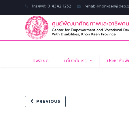
โทรศัพท์: 0 4342 1252
rehab-khonkaen@dep.g
ศพอ.ขก.
เกี่ยวกับเรา
ประชาสัมพั
PREVIOUS