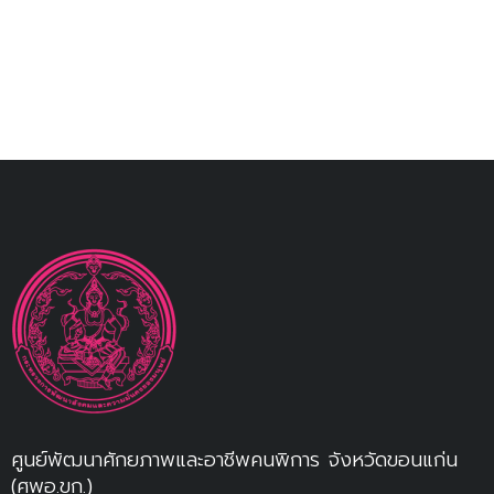
ศูนย์พัฒนาศักยภาพและอาชีพคนพิการ จังหวัดขอนแก่น
(ศพอ.ขก.)