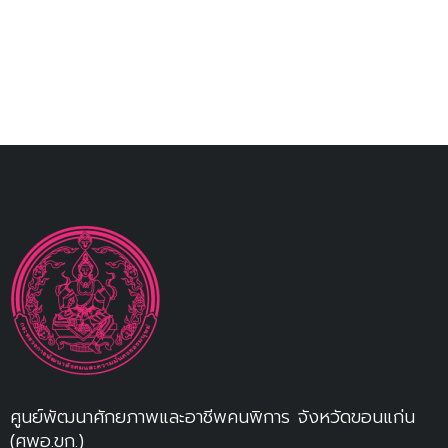
ศูนย์พัฒนาศักยภาพและอาชีพคนพิการ จังหวัดขอนแก่น
(ศพอ.ขก.)