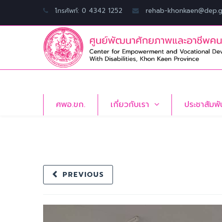
โทรศัพท์: 0 4342 1252
rehab-khonkaen@dep.g
ศพอ.ขก.
เกี่ยวกับเรา
ประชาสัมพั
PREVIOUS