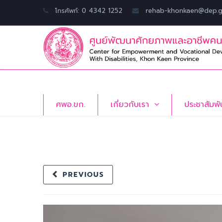
โทรศัพท์: 0 4342 1252
rehab-khonkaen@dep.g
ศพอ.ขก.
เกี่ยวกับเรา
ประชาสัมพั
PREVIOUS