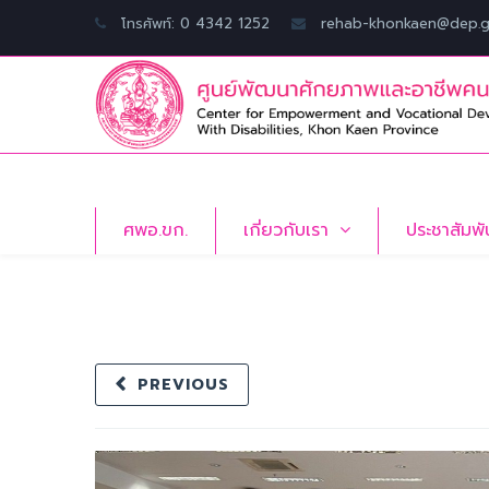
โทรศัพท์: 0 4342 1252
rehab-khonkaen@dep.g
ศพอ.ขก.
เกี่ยวกับเรา
ประชาสัมพั
PREVIOUS