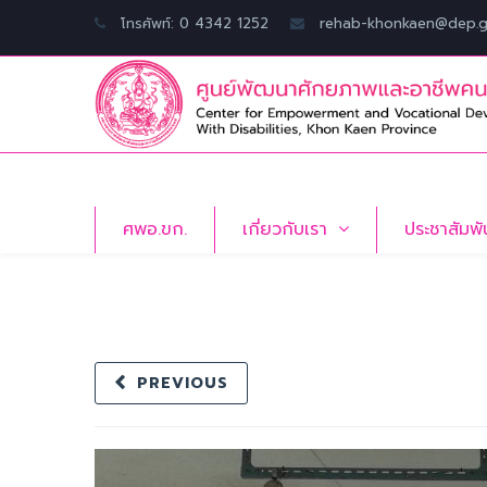
โทรศัพท์: 0 4342 1252
rehab-khonkaen@dep.g
ศพอ.ขก.
เกี่ยวกับเรา
ประชาสัมพั
PREVIOUS