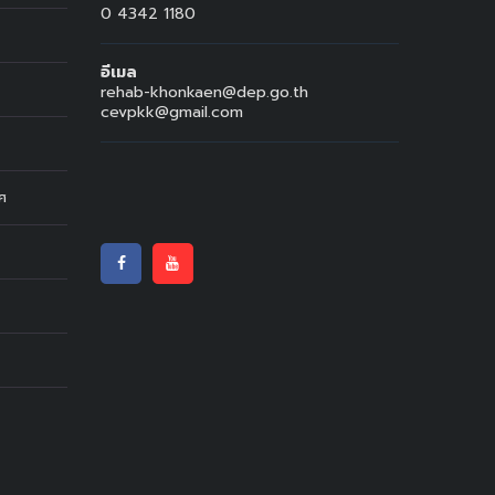
0 4342 1180
อีเมล
rehab-khonkaen@dep.go.th
cevpkk@gmail.com
ทศ